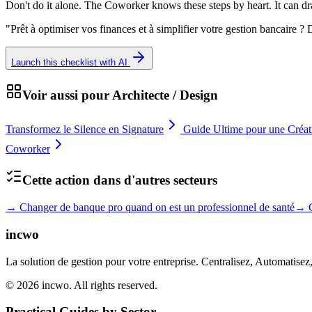
Don't do it alone. The Coworker knows these steps by heart. It can dr
"
Prêt à optimiser vos finances et à simplifier votre gestion bancaire
Launch this checklist with AI
Voir aussi pour
Architecte / Design
Transformez le Silence en Signature
Guide Ultime pour une Créat
Coworker
Cette action dans d'autres secteurs
→
Changer de banque pro quand on est un professionnel de santé
→
incwo
La solution de gestion pour votre entreprise. Centralisez, Automatisez
© 2026 incwo. All rights reserved.
Practical Guides by Sector