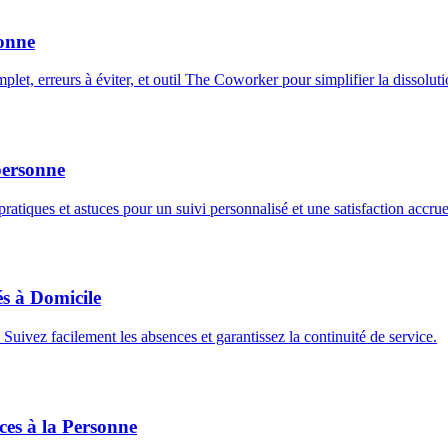
sonne
let, erreurs à éviter, et outil The Coworker pour simplifier la dissoluti
 personne
 pratiques et astuces pour un suivi personnalisé et une satisfaction accrue
s à Domicile
 Suivez facilement les absences et garantissez la continuité de service.
ces à la Personne