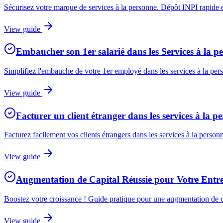
Sécurisez votre marque de services à la personne. Dépôt INPI rapide et
View guide
Embaucher son 1er salarié dans les Services à la p
Simplifiez l'embauche de votre 1er employé dans les services à la pers
View guide
Facturer un client étranger dans les services à la p
Facturez facilement vos clients étrangers dans les services à la personn
View guide
Augmentation de Capital Réussie pour Votre Entrep
Boostez votre croissance ! Guide pratique pour une augmentation de capi
View guide