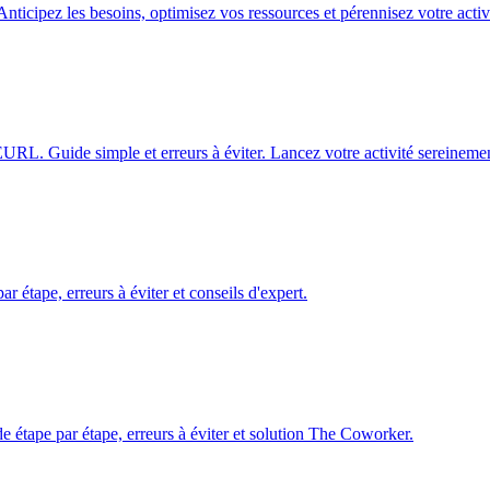
Anticipez les besoins, optimisez vos ressources et pérennisez votre activ
URL. Guide simple et erreurs à éviter. Lancez votre activité sereinemen
 étape, erreurs à éviter et conseils d'expert.
e étape par étape, erreurs à éviter et solution The Coworker.