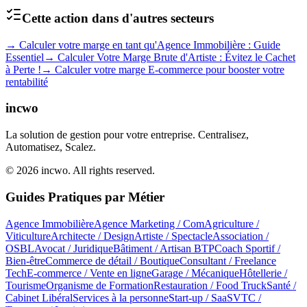
Cette action dans d'autres secteurs
→
Calculer votre marge en tant qu'Agence Immobilière : Guide
Essentiel
→
Calculer Votre Marge Brute d'Artiste : Évitez le Cachet
à Perte !
→
Calculer votre marge E-commerce pour booster votre
rentabilité
incwo
La solution de gestion pour votre entreprise. Centralisez,
Automatisez, Scalez.
© 2026 incwo. All rights reserved.
Guides Pratiques par Métier
Agence Immobilière
Agence Marketing / Com
Agriculture /
Viticulture
Architecte / Design
Artiste / Spectacle
Association /
OSBL
Avocat / Juridique
Bâtiment / Artisan BTP
Coach Sportif /
Bien-être
Commerce de détail / Boutique
Consultant / Freelance
Tech
E-commerce / Vente en ligne
Garage / Mécanique
Hôtellerie /
Tourisme
Organisme de Formation
Restauration / Food Truck
Santé /
Cabinet Libéral
Services à la personne
Start-up / SaaS
VTC /