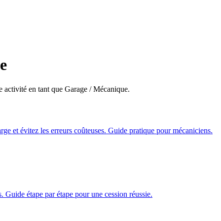
e
e activité en tant que Garage / Mécanique.
arge et évitez les erreurs coûteuses. Guide pratique pour mécaniciens.
. Guide étape par étape pour une cession réussie.