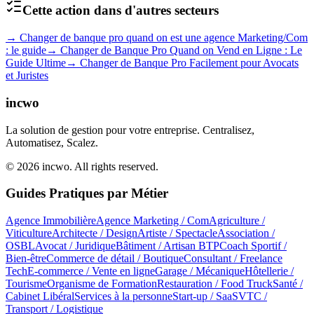
Cette action dans d'autres secteurs
→
Changer de banque pro quand on est une agence Marketing/Com
: le guide
→
Changer de Banque Pro Quand on Vend en Ligne : Le
Guide Ultime
→
Changer de Banque Pro Facilement pour Avocats
et Juristes
incwo
La solution de gestion pour votre entreprise. Centralisez,
Automatisez, Scalez.
© 2026 incwo. All rights reserved.
Guides Pratiques par Métier
Agence Immobilière
Agence Marketing / Com
Agriculture /
Viticulture
Architecte / Design
Artiste / Spectacle
Association /
OSBL
Avocat / Juridique
Bâtiment / Artisan BTP
Coach Sportif /
Bien-être
Commerce de détail / Boutique
Consultant / Freelance
Tech
E-commerce / Vente en ligne
Garage / Mécanique
Hôtellerie /
Tourisme
Organisme de Formation
Restauration / Food Truck
Santé /
Cabinet Libéral
Services à la personne
Start-up / SaaS
VTC /
Transport / Logistique