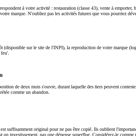
respondent à votre activité : restauration (classe 43), vente à emporter,
e votre marque. N'oubliez pas les activités futures que vous pourriez dév
(disponible sur le site de l'INPI), la reproduction de votre marque (log
 feu'.
on
sition de deux mois s'ouvre, durant laquelle des tiers peuvent conteste
terprétée comme un abandon.
 suffisamment original pour ne pas être copié. Ils oublient l'importance
 est un investissement, pas une dépense superflue. Considérez-le comme u