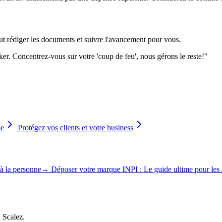
eut rédiger les documents et suivre l'avancement pour vous.
. Concentrez-vous sur votre 'coup de feu', nous gérons le reste!
"
me
Protégez vos clients et votre business
 à la personne
→
Déposer votre marque INPI : Le guide ultime pour les
, Scalez.