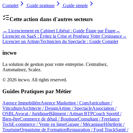
Complet
Guide pratique
Guide simple
Cette action dans d'autres secteurs
→
Licenciement en Cabinet Libéral : Guide Étape par Étape
→
Licencier en SaaS : Évitez la Crise et Protégez Votre Croissance
→
Licencier un Artiste/Technicien du Spectacle : Guide Complet
incwo
La solution de gestion pour votre entreprise. Centralisez,
Automatisez, Scalez.
© 2026 incwo. All rights reserved.
Guides Pratiques par Métier
Agence Immobilière
Agence Marketing / Com
Agriculture /
Viticulture
Architecte / Design
Artiste / Spectacle
Association /
OSBL
Avocat / Juridique
Bâtiment / Artisan BTP
Coach Sportif /
Bien-être
Commerce de détail / Boutique
Consultant / Freelance
Tech
E-commerce / Vente en ligne
Garage / Mécanique
Hôtellerie /
Tourisme
Organisme de Formation
Restauration / Food Truck
Santé /