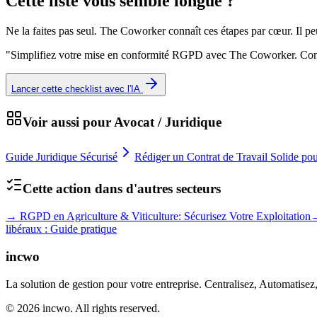
Cette liste vous semble longue ?
Ne la faites pas seul. The Coworker connaît ces étapes par cœur. Il p
"
Simplifiez votre mise en conformité RGPD avec The Coworker. Conce
Lancer cette checklist avec l'IA
Voir aussi pour
Avocat / Juridique
Guide Juridique Sécurisé
Rédiger un Contrat de Travail Solide po
Cette action dans d'autres secteurs
→
RGPD en Agriculture & Viticulture: Sécurisez Votre Exploitation
libéraux : Guide pratique
incwo
La solution de gestion pour votre entreprise. Centralisez, Automatisez
© 2026 incwo. All rights reserved.