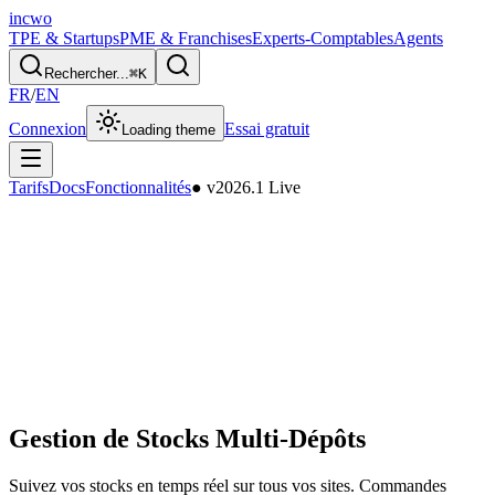
incwo
TPE & Startups
PME & Franchises
Experts-Comptables
Agents
Rechercher...
⌘
K
FR
/
EN
Connexion
Essai gratuit
Loading theme
Tarifs
Docs
Fonctionnalités
● v2026.1 Live
Gestion de Stocks Multi-Dépôts
Suivez vos stocks en temps réel sur tous vos sites. Commandes