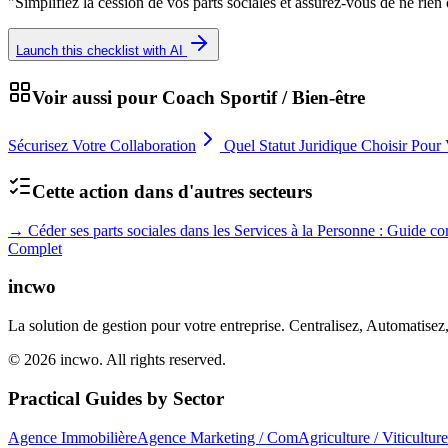
"
Simplifiez la cession de vos parts sociales et assurez-vous de ne rien
Launch this checklist with AI
Voir aussi pour
Coach Sportif / Bien-être
Sécurisez Votre Collaboration
Quel Statut Juridique Choisir Pour V
Cette action dans d'autres secteurs
→
Céder ses parts sociales dans les Services à la Personne : Guide c
Complet
incwo
La solution de gestion pour votre entreprise. Centralisez, Automatisez
© 2026 incwo. All rights reserved.
Practical Guides by Sector
Agence Immobilière
Agence Marketing / Com
Agriculture / Viticulture