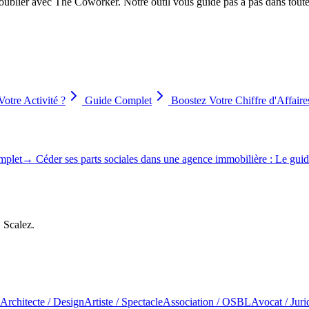
 oublier avec The Coworker. Notre outil vous guide pas à pas dans toutes 
otre Activité ?
Guide Complet
Boostez Votre Chiffre d'Affaire
omplet
→
Céder ses parts sociales dans une agence immobilière : Le gui
, Scalez.
Architecte / Design
Artiste / Spectacle
Association / OSBL
Avocat / Juri