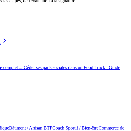
les étapes, de l'évaluation à la signature.
"
s
de complet
→
Céder ses parts sociales dans un Food Truck : Guide
dique
Bâtiment / Artisan BTP
Coach Sportif / Bien-être
Commerce de