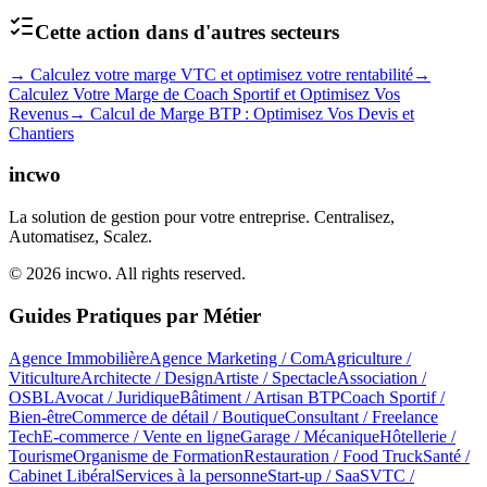
Cette action dans d'autres secteurs
→
Calculez votre marge VTC et optimisez votre rentabilité
→
Calculez Votre Marge de Coach Sportif et Optimisez Vos
Revenus
→
Calcul de Marge BTP : Optimisez Vos Devis et
Chantiers
incwo
La solution de gestion pour votre entreprise. Centralisez,
Automatisez, Scalez.
© 2026 incwo. All rights reserved.
Guides Pratiques par Métier
Agence Immobilière
Agence Marketing / Com
Agriculture /
Viticulture
Architecte / Design
Artiste / Spectacle
Association /
OSBL
Avocat / Juridique
Bâtiment / Artisan BTP
Coach Sportif /
Bien-être
Commerce de détail / Boutique
Consultant / Freelance
Tech
E-commerce / Vente en ligne
Garage / Mécanique
Hôtellerie /
Tourisme
Organisme de Formation
Restauration / Food Truck
Santé /
Cabinet Libéral
Services à la personne
Start-up / SaaS
VTC /