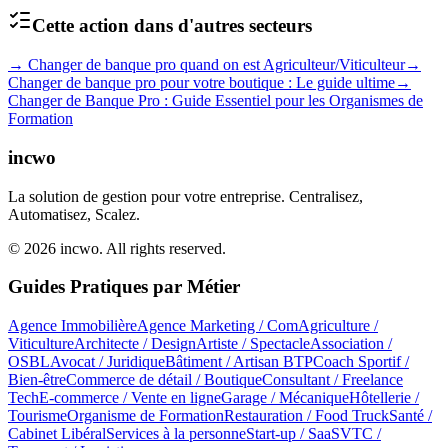
Cette action dans d'autres secteurs
→
Changer de banque pro quand on est Agriculteur/Viticulteur
→
Changer de banque pro pour votre boutique : Le guide ultime
→
Changer de Banque Pro : Guide Essentiel pour les Organismes de
Formation
incwo
La solution de gestion pour votre entreprise. Centralisez,
Automatisez, Scalez.
© 2026 incwo. All rights reserved.
Guides Pratiques par Métier
Agence Immobilière
Agence Marketing / Com
Agriculture /
Viticulture
Architecte / Design
Artiste / Spectacle
Association /
OSBL
Avocat / Juridique
Bâtiment / Artisan BTP
Coach Sportif /
Bien-être
Commerce de détail / Boutique
Consultant / Freelance
Tech
E-commerce / Vente en ligne
Garage / Mécanique
Hôtellerie /
Tourisme
Organisme de Formation
Restauration / Food Truck
Santé /
Cabinet Libéral
Services à la personne
Start-up / SaaS
VTC /