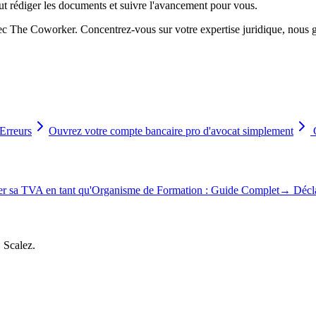
eut rédiger les documents et suivre l'avancement pour vous.
c The Coworker. Concentrez-vous sur votre expertise juridique, nous gé
Erreurs
Ouvrez votre compte bancaire pro d'avocat simplement
G
er sa TVA en tant qu'Organisme de Formation : Guide Complet
→
Décl
, Scalez.