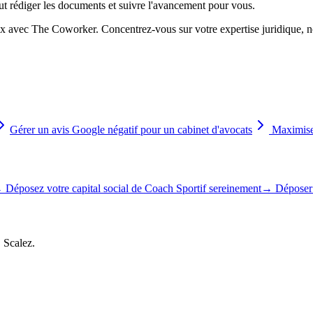
eut rédiger les documents et suivre l'avancement pour vous.
eux avec The Coworker. Concentrez-vous sur votre expertise juridique, 
Gérer un avis Google négatif pour un cabinet d'avocats
Maximise
→
Déposez votre capital social de Coach Sportif sereinement
→
Déposer 
, Scalez.