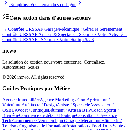
Simplifiez Vos Démarches en Ligne
Cette action dans d'autres secteurs
→
Contrôle URSSAF Garage/Mécanique : Gérez-le Sereinement
→
Contrôle URSSAF Artistes & Spectacle : Sécurisez Votre Activité
→
Contrôle URSSAF : Sécurisez Votre Startup SaaS
incwo
La solution de gestion pour votre entreprise. Centralisez,
Automatisez, Scalez.
© 2026 incwo. All rights reserved.
Guides Pratiques par Métier
Agence Immobilière
Agence Marketing / Com
Agriculture /
Viticulture
Architecte / Design
Artiste / Spectacle
Association /
OSBL
Avocat / Juridique
Bâtiment / Artisan BTP
Coach Sportif /
Bien-être
Commerce de détail / Boutique
Consultant / Freelance
Tech
E-commerce / Vente en ligne
Garage / Mécanique
Hôtellerie /
Tourisme
Organisme de Formation
Restauration / Food Truck
Santé /