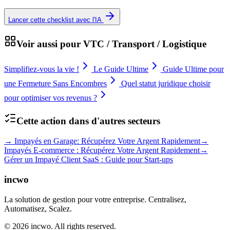
Lancer cette checklist avec l'IA
Voir aussi pour
VTC / Transport / Logistique
Simplifiez-vous la vie !
Le Guide Ultime
Guide Ultime pour
une Fermeture Sans Encombres
Quel statut juridique choisir
pour optimiser vos revenus ?
Cette action dans d'autres secteurs
→
Impayés en Garage: Récupérez Votre Argent Rapidement
→
Impayés E-commerce : Récupérez Votre Argent Rapidement
→
Gérer un Impayé Client SaaS : Guide pour Start-ups
incwo
La solution de gestion pour votre entreprise. Centralisez,
Automatisez, Scalez.
© 2026 incwo. All rights reserved.