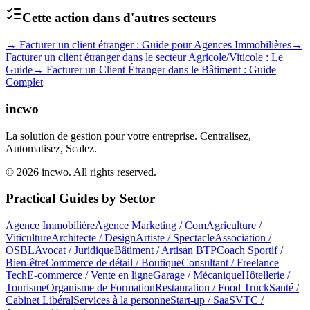
Cette action dans d'autres secteurs
→
Facturer un client étranger : Guide pour Agences Immobilières
→
Facturer un client étranger dans le secteur Agricole/Viticole : Le
Guide
→
Facturer un Client Étranger dans le Bâtiment : Guide
Complet
incwo
La solution de gestion pour votre entreprise. Centralisez,
Automatisez, Scalez.
© 2026 incwo. All rights reserved.
Practical Guides by Sector
Agence Immobilière
Agence Marketing / Com
Agriculture /
Viticulture
Architecte / Design
Artiste / Spectacle
Association /
OSBL
Avocat / Juridique
Bâtiment / Artisan BTP
Coach Sportif /
Bien-être
Commerce de détail / Boutique
Consultant / Freelance
Tech
E-commerce / Vente en ligne
Garage / Mécanique
Hôtellerie /
Tourisme
Organisme de Formation
Restauration / Food Truck
Santé /
Cabinet Libéral
Services à la personne
Start-up / SaaS
VTC /