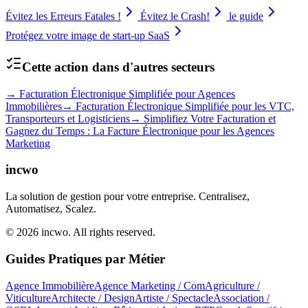
Évitez les Erreurs Fatales !
Évitez le Crash!
le guide
Protégez votre image de start-up SaaS
Cette action dans d'autres secteurs
→
Facturation Électronique Simplifiée pour Agences
Immobilières
→
Facturation Électronique Simplifiée pour les VTC,
Transporteurs et Logisticiens
→
Simplifiez Votre Facturation et
Gagnez du Temps : La Facture Électronique pour les Agences
Marketing
incwo
La solution de gestion pour votre entreprise. Centralisez,
Automatisez, Scalez.
© 2026 incwo. All rights reserved.
Guides Pratiques par Métier
Agence Immobilière
Agence Marketing / Com
Agriculture /
Viticulture
Architecte / Design
Artiste / Spectacle
Association /